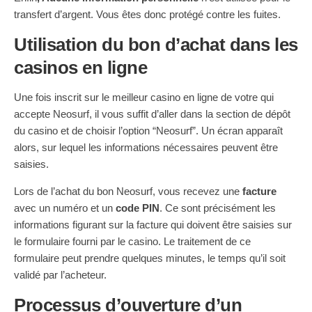
transfert d’argent. Vous êtes donc protégé contre les fuites.
Utilisation du bon d’achat dans les
casinos en ligne
Une fois inscrit sur le meilleur casino en ligne de votre qui
accepte Neosurf, il vous suffit d’aller dans la section de dépôt
du casino et de choisir l’option “Neosurf”. Un écran apparaît
alors, sur lequel les informations nécessaires peuvent être
saisies.
Lors de l’achat du bon Neosurf, vous recevez une
facture
avec un numéro et un
code PIN
. Ce sont précisément les
informations figurant sur la facture qui doivent être saisies sur
le formulaire fourni par le casino. Le traitement de ce
formulaire peut prendre quelques minutes, le temps qu’il soit
validé par l’acheteur.
Processus d’ouverture d’un