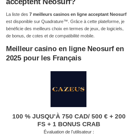
acceptent Neosurf?
La liste des
7 meilleurs casinos en ligne acceptant Neosurf
est disponible sur Quadrature™. Grâce à cette plateforme, je
bénéficie des meilleurs choix en termes de jeux, de logiciels,
de bonus, de cotes et de compatibilité mobile.
Meilleur casino en ligne Neosurf en
2025 pour les Français
100 % JUSQU’À 750 CAD/ 500 € + 200
FS + 1 BONUS CRAB
Évaluation de l'utilisateur :