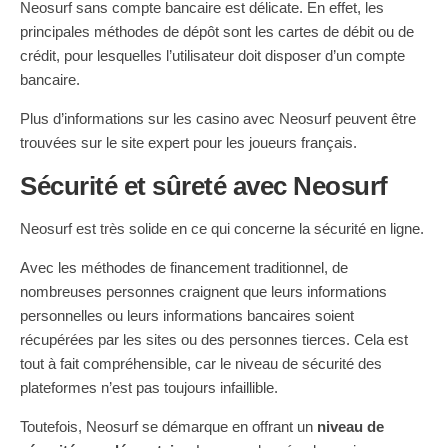
Neosurf sans compte bancaire est délicate. En effet, les
principales méthodes de dépôt sont les cartes de débit ou de
crédit, pour lesquelles l’utilisateur doit disposer d’un compte
bancaire.
Plus d’informations sur les casino avec Neosurf peuvent être
trouvées sur le site expert pour les joueurs français.
Sécurité et sûreté avec Neosurf
Neosurf est très solide en ce qui concerne la sécurité en ligne.
Avec les méthodes de financement traditionnel, de
nombreuses personnes craignent que leurs informations
personnelles ou leurs informations bancaires soient
récupérées par les sites ou des personnes tierces. Cela est
tout à fait compréhensible, car le niveau de sécurité des
plateformes n’est pas toujours infaillible.
Toutefois, Neosurf se démarque en offrant un
niveau de