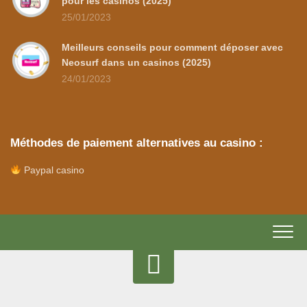
pour les casinos (2025)
25/01/2023
Meilleurs conseils pour comment déposer avec
Neosurf dans un casinos (2025)
24/01/2023
Méthodes de paiement alternatives au casino :
Paypal casino